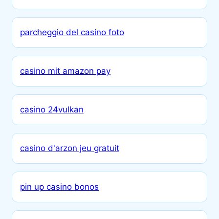
parcheggio del casino foto
casino mit amazon pay
casino 24vulkan
casino d'arzon jeu gratuit
pin up casino bonos