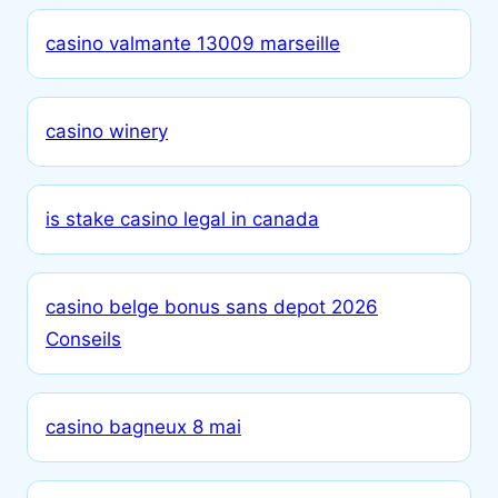
casino valmante 13009 marseille
casino winery
is stake casino legal in canada
casino belge bonus sans depot 2026
Conseils
casino bagneux 8 mai