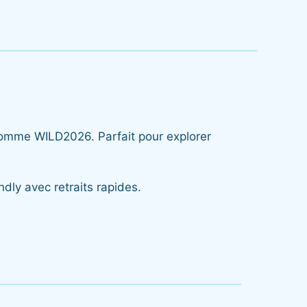
comme WILD2026. Parfait pour explorer
dly avec retraits rapides.