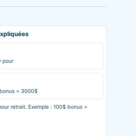
expliquées
y pour
$ bonus = 3000$
pour retrait. Exemple : 100$ bonus =