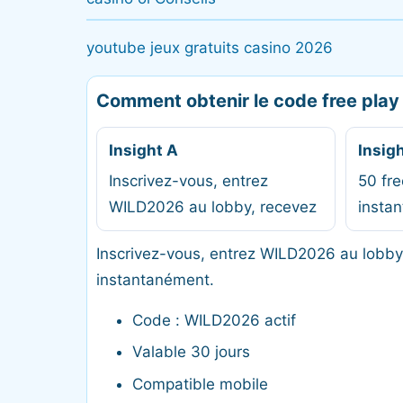
youtube jeux gratuits casino 2026
Comment obtenir le code free play
Insight A
Insig
Inscrivez-vous, entrez
50 fre
WILD2026 au lobby, recevez
insta
Inscrivez-vous, entrez WILD2026 au lobby,
instantanément.
Code : WILD2026 actif
Valable 30 jours
Compatible mobile