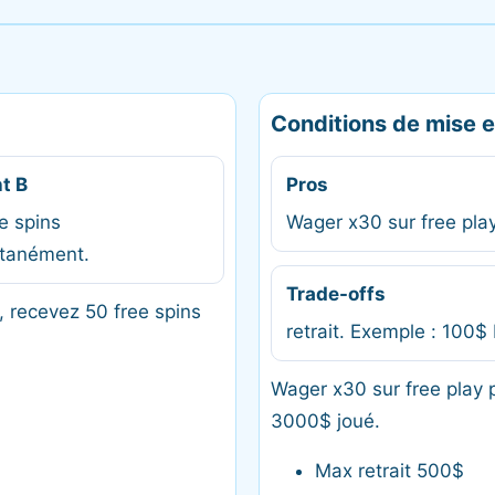
Conditions de mise 
ht B
Pros
e spins
Wager x30 sur free pla
ntanément.
Trade-offs
 recevez 50 free spins
retrait. Exemple : 100
Wager x30 sur free play 
3000$ joué.
Max retrait 500$