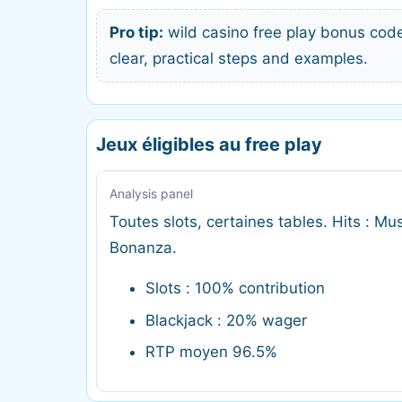
Pro tip:
wild casino free play bonus code
clear, practical steps and examples.
Jeux éligibles au free play
Analysis panel
Toutes slots, certaines tables. Hits : M
Bonanza.
Slots : 100% contribution
Blackjack : 20% wager
RTP moyen 96.5%