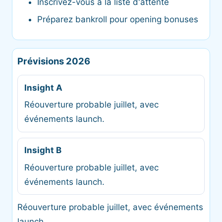
Inscrivez-vous à la liste d'attente
Préparez bankroll pour opening bonuses
Prévisions 2026
Insight A
Réouverture probable juillet, avec
événements launch.
Insight B
Réouverture probable juillet, avec
événements launch.
Réouverture probable juillet, avec événements
launch.