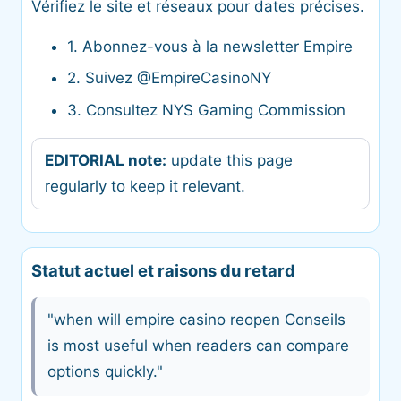
Vérifiez le site et réseaux pour dates précises.
1. Abonnez-vous à la newsletter Empire
2. Suivez @EmpireCasinoNY
3. Consultez NYS Gaming Commission
EDITORIAL note:
update this page
regularly to keep it relevant.
Statut actuel et raisons du retard
"when will empire casino reopen Conseils
is most useful when readers can compare
options quickly."