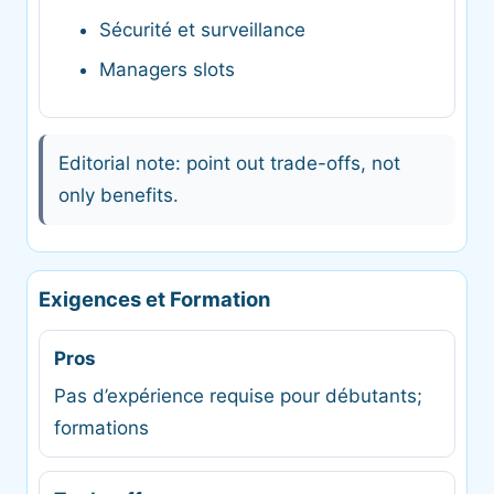
Sécurité et surveillance
Managers slots
Editorial note: point out trade-offs, not
only benefits.
Exigences et Formation
Pros
Pas d’expérience requise pour débutants;
formations