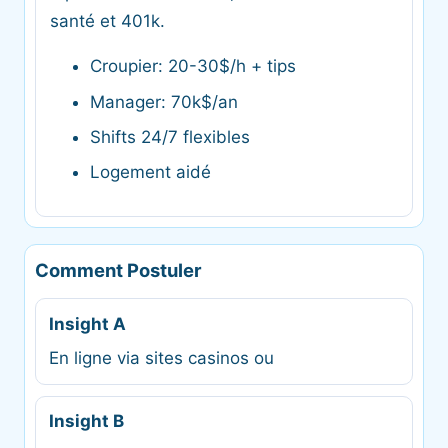
santé et 401k.
Croupier: 20-30$/h + tips
Manager: 70k$/an
Shifts 24/7 flexibles
Logement aidé
Comment Postuler
Insight A
En ligne via sites casinos ou
Insight B