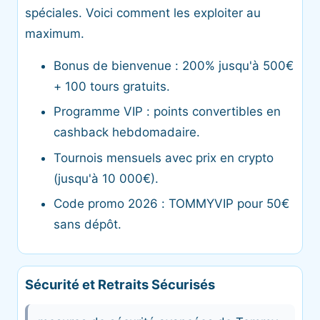
spéciales. Voici comment les exploiter au
maximum.
Bonus de bienvenue : 200% jusqu'à 500€
+ 100 tours gratuits.
Programme VIP : points convertibles en
cashback hebdomadaire.
Tournois mensuels avec prix en crypto
(jusqu'à 10 000€).
Code promo 2026 : TOMMYVIP pour 50€
sans dépôt.
Sécurité et Retraits Sécurisés