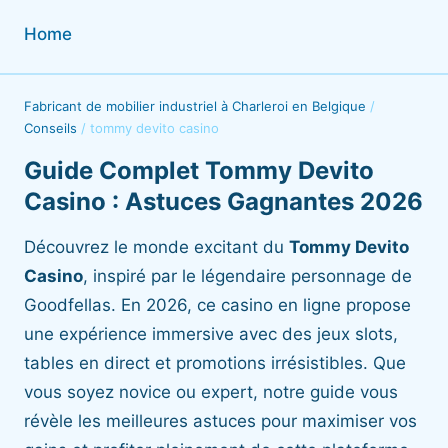
Home
Fabricant de mobilier industriel à Charleroi en Belgique
/
Conseils
/
tommy devito casino
Guide Complet Tommy Devito
Casino : Astuces Gagnantes 2026
Découvrez le monde excitant du
Tommy Devito
Casino
, inspiré par le légendaire personnage de
Goodfellas. En 2026, ce casino en ligne propose
une expérience immersive avec des jeux slots,
tables en direct et promotions irrésistibles. Que
vous soyez novice ou expert, notre guide vous
révèle les meilleures astuces pour maximiser vos