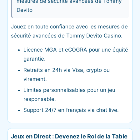
mesures de sécurité avancées de Tommy
Devito
Jouez en toute confiance avec les mesures de
sécurité avancées de Tommy Devito Casino.
Licence MGA et eCOGRA pour une équité
garantie.
Retraits en 24h via Visa, crypto ou
virement.
Limites personnalisables pour un jeu
responsable.
Support 24/7 en français via chat live.
Jeux en Direct : Devenez le Roi de la Table