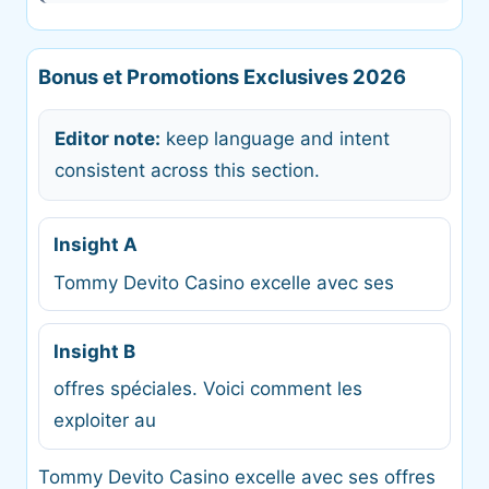
Bonus et Promotions Exclusives 2026
Editor note:
keep language and intent
consistent across this section.
Insight A
Tommy Devito Casino excelle avec ses
Insight B
offres spéciales. Voici comment les
exploiter au
Tommy Devito Casino excelle avec ses offres