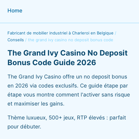
Home
Fabricant de mobilier industriel à Charleroi en Belgique
/
Conseils
/
the grand ivy casino no deposit bonus code
The Grand Ivy Casino No Deposit
Bonus Code Guide 2026
The Grand Ivy Casino offre un no deposit bonus
en 2026 via codes exclusifs. Ce guide étape par
étape vous montre comment l'activer sans risque
et maximiser les gains.
Thème luxueux, 500+ jeux, RTP élevés : parfait
pour débuter.