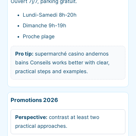
Ouvert 7j/7, parking gratuit.
Lundi-Samedi 8h-20h
Dimanche 9h-19h
Proche plage
Pro tip:
supermarché casino andernos
bains Conseils works better with clear,
practical steps and examples.
Promotions 2026
Perspective:
contrast at least two
practical approaches.