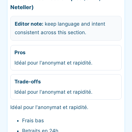
Neteller)
Editor note:
keep language and intent
consistent across this section.
Pros
Idéal pour l'anonymat et rapidité.
Trade-offs
Idéal pour l'anonymat et rapidité.
Idéal pour l'anonymat et rapidité.
Frais bas
Retraits en 24h