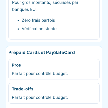
Pour gros montants, sécurisés par
banques EU.
Zéro frais parfois
Vérification stricte
Prépaid Cards et PaySafeCard
Pros
Parfait pour contrôle budget.
Trade-offs
Parfait pour contrôle budget.