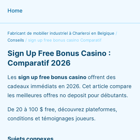
Home
Fabricant de mobilier industriel à Charleroi en Belgique
/
Conseils
/
sign up free bonus casino Comparatif
Sign Up Free Bonus Casino :
Comparatif 2026
Les
sign up free bonus casino
offrent des
cadeaux immédiats en 2026. Cet article compare
les meilleures offres no deposit pour débutants.
De 20 à 100 $ free, découvrez plateformes,
conditions et témoignages joueurs.
Sujets connexes