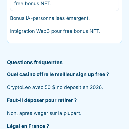
free bonus NFT.
Bonus IA-personnalisés émergent.
Intégration Web3 pour free bonus NFT.
Questions fréquentes
Quel casino offre le meilleur sign up free ?
CryptoLeo avec 50 $ no deposit en 2026.
Faut-il déposer pour retirer ?
Non, après wager sur la plupart.
Légal en France ?