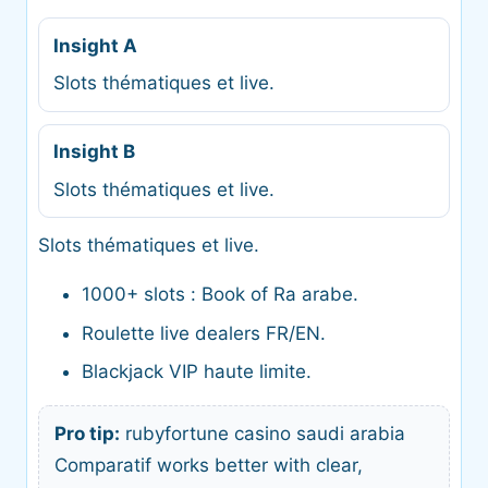
Insight A
Slots thématiques et live.
Insight B
Slots thématiques et live.
Slots thématiques et live.
1000+ slots : Book of Ra arabe.
Roulette live dealers FR/EN.
Blackjack VIP haute limite.
Pro tip:
rubyfortune casino saudi arabia
Comparatif works better with clear,