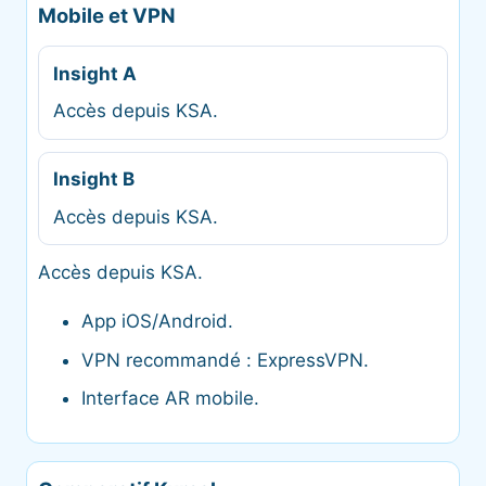
Mobile et VPN
Insight A
Accès depuis KSA.
Insight B
Accès depuis KSA.
Accès depuis KSA.
App iOS/Android.
VPN recommandé : ExpressVPN.
Interface AR mobile.