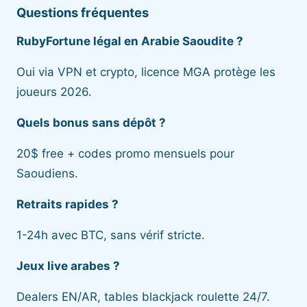
Questions fréquentes
RubyFortune légal en Arabie Saoudite ?
Oui via VPN et crypto, licence MGA protège les
joueurs 2026.
Quels bonus sans dépôt ?
20$ free + codes promo mensuels pour
Saoudiens.
Retraits rapides ?
1-24h avec BTC, sans vérif stricte.
Jeux live arabes ?
Dealers EN/AR, tables blackjack roulette 24/7.