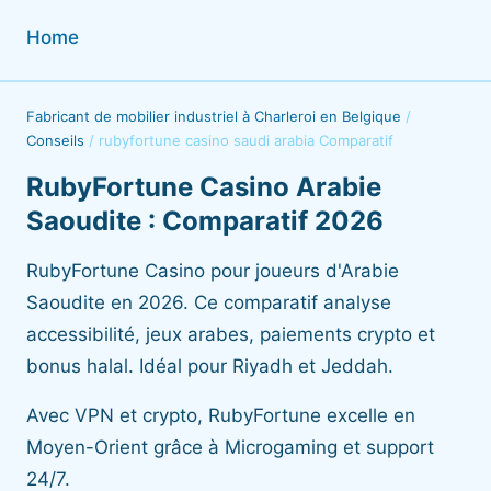
Home
Fabricant de mobilier industriel à Charleroi en Belgique
/
Conseils
/
rubyfortune casino saudi arabia Comparatif
RubyFortune Casino Arabie
Saoudite : Comparatif 2026
RubyFortune Casino pour joueurs d'Arabie
Saoudite en 2026. Ce comparatif analyse
accessibilité, jeux arabes, paiements crypto et
bonus halal. Idéal pour Riyadh et Jeddah.
Avec VPN et crypto, RubyFortune excelle en
Moyen-Orient grâce à Microgaming et support
24/7.