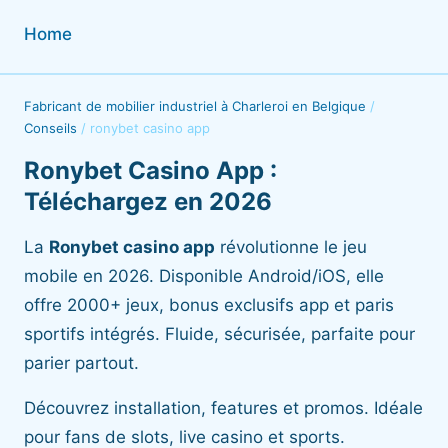
Home
Fabricant de mobilier industriel à Charleroi en Belgique
/
Conseils
/
ronybet casino app
Ronybet Casino App :
Téléchargez en 2026
La
Ronybet casino app
révolutionne le jeu
mobile en 2026. Disponible Android/iOS, elle
offre 2000+ jeux, bonus exclusifs app et paris
sportifs intégrés. Fluide, sécurisée, parfaite pour
parier partout.
Découvrez installation, features et promos. Idéale
pour fans de slots, live casino et sports.