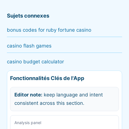
Sujets connexes
bonus codes for ruby fortune casino
casino flash games
casino budget calculator
Fonctionnalités Clés de l'App
Editor note:
keep language and intent
consistent across this section.
Analysis panel