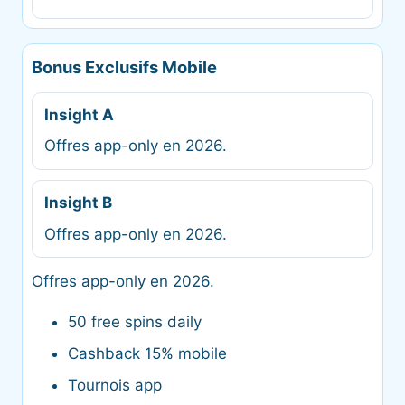
Bonus Exclusifs Mobile
Insight A
Offres app-only en 2026.
Insight B
Offres app-only en 2026.
Offres app-only en 2026.
50 free spins daily
Cashback 15% mobile
Tournois app