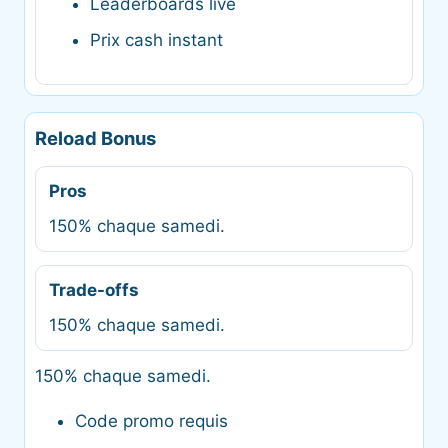
Leaderboards live
Prix cash instant
Reload Bonus
Pros
150% chaque samedi.
Trade-offs
150% chaque samedi.
150% chaque samedi.
Code promo requis