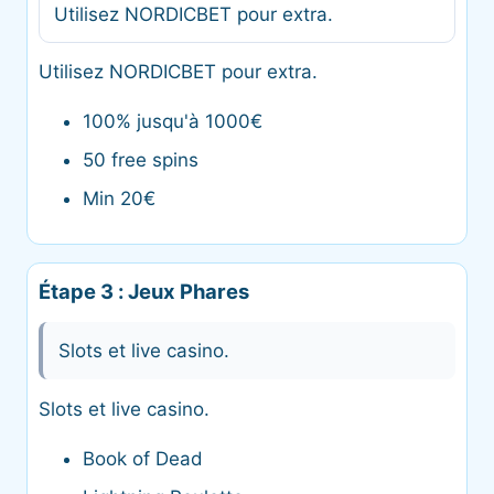
Utilisez NORDICBET pour extra.
Utilisez NORDICBET pour extra.
100% jusqu'à 1000€
50 free spins
Min 20€
Étape 3 : Jeux Phares
Slots et live casino.
Slots et live casino.
Book of Dead