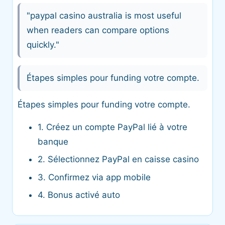
"paypal casino australia is most useful
when readers can compare options
quickly."
Étapes simples pour funding votre compte.
Étapes simples pour funding votre compte.
1. Créez un compte PayPal lié à votre
banque
2. Sélectionnez PayPal en caisse casino
3. Confirmez via app mobile
4. Bonus activé auto