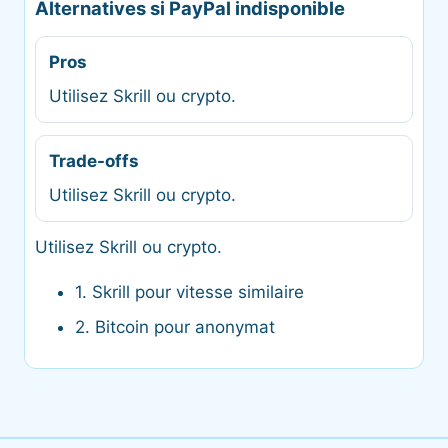
Alternatives si PayPal indisponible
Pros
Utilisez Skrill ou crypto.
Trade-offs
Utilisez Skrill ou crypto.
Utilisez Skrill ou crypto.
1. Skrill pour vitesse similaire
2. Bitcoin pour anonymat