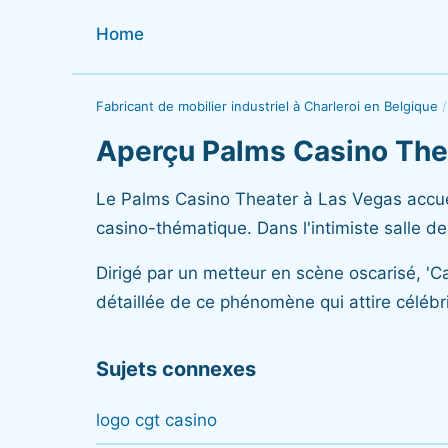
Home
Fabricant de mobilier industriel à Charleroi en Belgique
Aperçu Palms Casino The
Le Palms Casino Theater à Las Vegas accuei
casino-thématique. Dans l'intimiste salle d
Dirigé par un metteur en scène oscarisé, 'Ca
détaillée de ce phénomène qui attire célébri
Sujets connexes
logo cgt casino