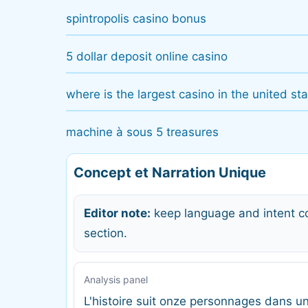
spintropolis casino bonus
5 dollar deposit online casino
where is the largest casino in the united st
machine à sous 5 treasures
Concept et Narration Unique
Editor note:
keep language and intent co
section.
Analysis panel
L'histoire suit onze personnages dans un