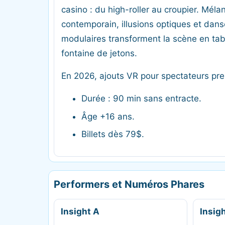
casino : du high-roller au croupier. Méla
contemporain, illusions optiques et dan
modulaires transforment la scène en ta
fontaine de jetons.
En 2026, ajouts VR pour spectateurs pr
Durée : 90 min sans entracte.
Âge +16 ans.
Billets dès 79$.
Performers et Numéros Phares
Insight A
Insig