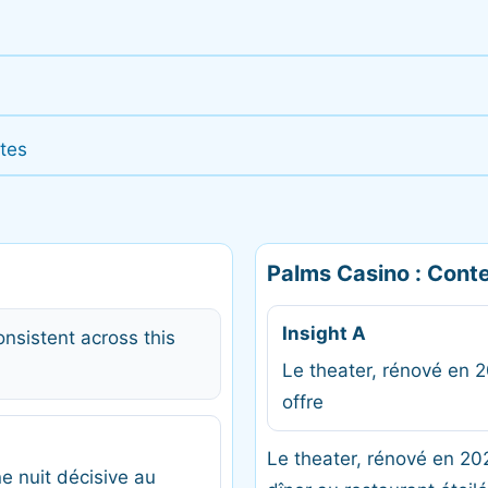
ates
Palms Casino : Conte
Insight A
nsistent across this
Le theater, rénové en 
offre
Le theater, rénové en 202
e nuit décisive au