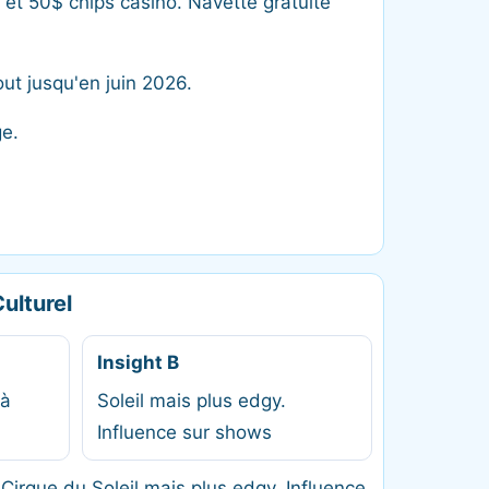
é et 50$ chips casino. Navette gratuite
ut jusqu'en juin 2026.
ge.
ulturel
Insight B
 à
Soleil mais plus edgy.
Influence sur shows
Cirque du Soleil mais plus edgy. Influence