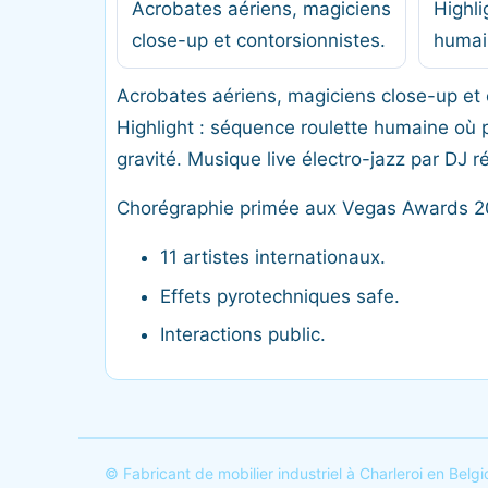
Acrobates aériens, magiciens
Highli
close-up et contorsionnistes.
humai
Acrobates aériens, magiciens close-up et 
Highlight : séquence roulette humaine où 
gravité. Musique live électro-jazz par DJ r
Chorégraphie primée aux Vegas Awards 2
11 artistes internationaux.
Effets pyrotechniques safe.
Interactions public.
© Fabricant de mobilier industriel à Charleroi en Belg