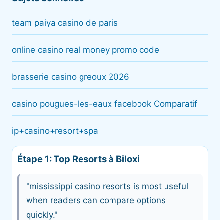
team paiya casino de paris
online casino real money promo code
brasserie casino greoux 2026
casino pougues-les-eaux facebook Comparatif
ip+casino+resort+spa
Étape 1: Top Resorts à Biloxi
"mississippi casino resorts is most useful
when readers can compare options
quickly."