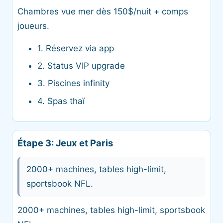
Chambres vue mer dès 150$/nuit + comps
joueurs.
1. Réservez via app
2. Status VIP upgrade
3. Piscines infinity
4. Spas thaï
Étape 3: Jeux et Paris
2000+ machines, tables high-limit,
sportsbook NFL.
2000+ machines, tables high-limit, sportsbook