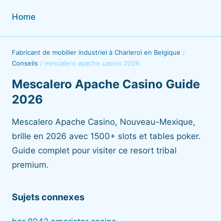
Home
Fabricant de mobilier industriel à Charleroi en Belgique
/
Conseils
/
mescalero apache casino 2026
Mescalero Apache Casino Guide
2026
Mescalero Apache Casino, Nouveau-Mexique,
brille en 2026 avec 1500+ slots et tables poker.
Guide complet pour visiter ce resort tribal
premium.
Sujets connexes