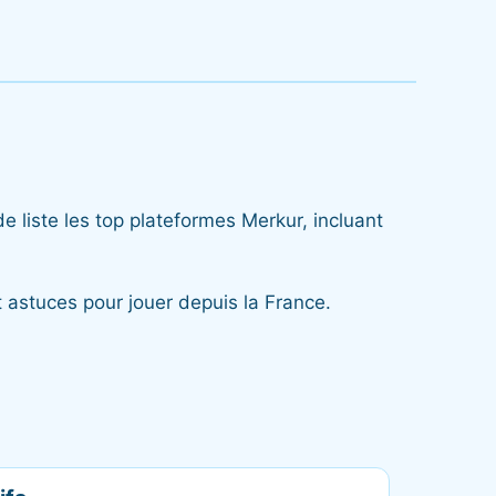
 liste les top plateformes Merkur, incluant
 astuces pour jouer depuis la France.