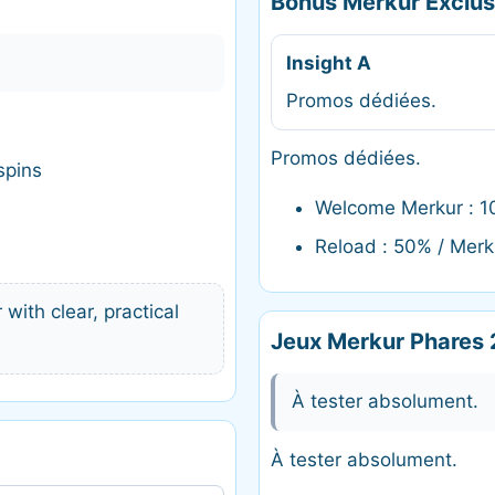
Bonus Merkur Exclus
Insight A
Promos dédiées.
Promos dédiées.
spins
Welcome Merkur : 1
Reload : 50% / Merk
with clear, practical
Jeux Merkur Phares
À tester absolument.
À tester absolument.