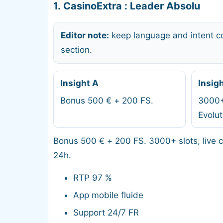
1. CasinoExtra : Leader Absolu
Editor note:
keep language and intent co
section.
Insight A
Insig
Bonus 500 € + 200 FS.
3000+ 
Evolut
Bonus 500 € + 200 FS. 3000+ slots, live ca
24h.
RTP 97 %
App mobile fluide
Support 24/7 FR