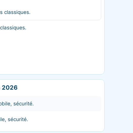
s classiques.
classiques.
n 2026
bile, sécurité.
e, sécurité.