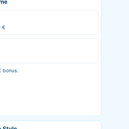
yme
0 €
€ bonus.
 Style