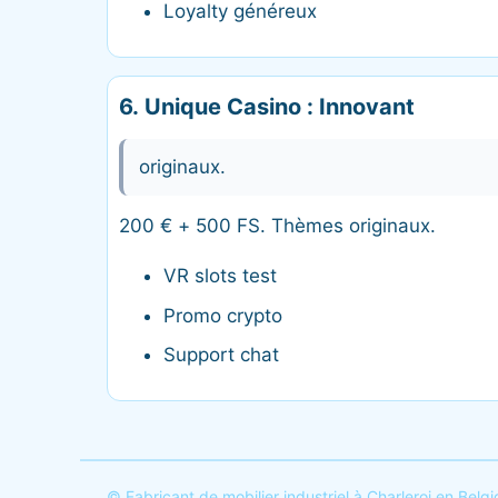
Loyalty généreux
6. Unique Casino : Innovant
originaux.
200 € + 500 FS. Thèmes originaux.
VR slots test
Promo crypto
Support chat
© Fabricant de mobilier industriel à Charleroi en Belg