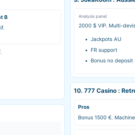
Analysis panel
ht B
2000 $ VIP. Multi-devi
if.
Jackpots AU
FR support
.
Bonus no deposit
10. 777 Casino : Ret
Pros
Bonus 1500 €. Machine