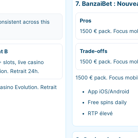
7. BanzaiBet : Nouv
Pros
nsistent across this
1500 € pack. Focus mob
Trade-offs
ht B
1500 € pack. Focus mob
slots, live casino
ion. Retrait 24h.
1500 € pack. Focus mobi
sino Evolution. Retrait
App iOS/Android
Free spins daily
RTP élevé