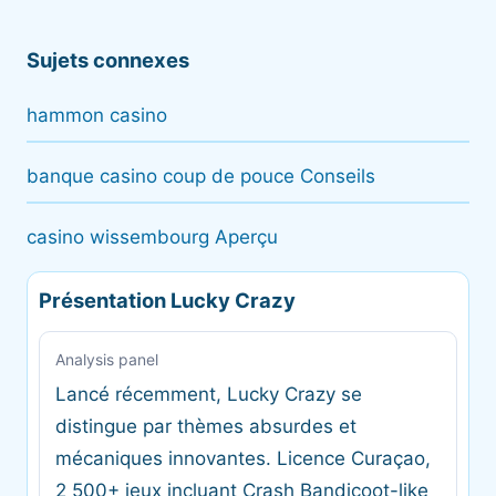
Sujets connexes
hammon casino
banque casino coup de pouce Conseils
casino wissembourg Aperçu
Présentation Lucky Crazy
Analysis panel
Lancé récemment, Lucky Crazy se
distingue par thèmes absurdes et
mécaniques innovantes. Licence Curaçao,
2 500+ jeux incluant Crash Bandicoot-like