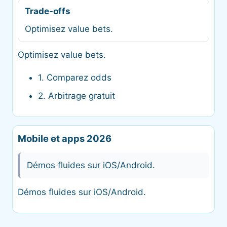
Trade-offs
Optimisez value bets.
Optimisez value bets.
1. Comparez odds
2. Arbitrage gratuit
Mobile et apps 2026
Démos fluides sur iOS/Android.
Démos fluides sur iOS/Android.