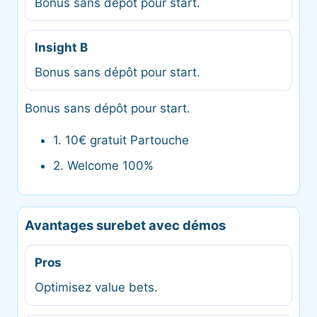
Bonus sans dépôt pour start.
Insight B
Bonus sans dépôt pour start.
Bonus sans dépôt pour start.
1. 10€ gratuit Partouche
2. Welcome 100%
Avantages surebet avec démos
Pros
Optimisez value bets.