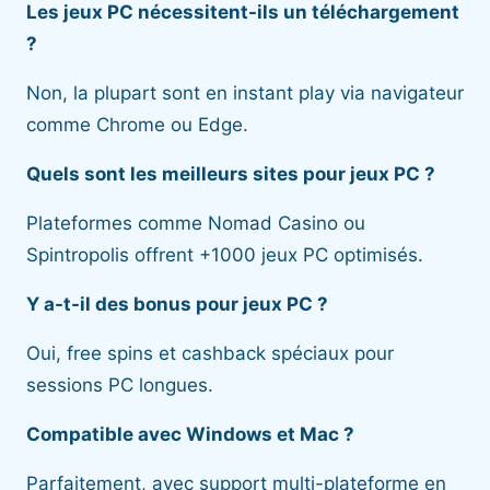
Les jeux PC nécessitent-ils un téléchargement
?
Non, la plupart sont en instant play via navigateur
comme Chrome ou Edge.
Quels sont les meilleurs sites pour jeux PC ?
Plateformes comme Nomad Casino ou
Spintropolis offrent +1000 jeux PC optimisés.
Y a-t-il des bonus pour jeux PC ?
Oui, free spins et cashback spéciaux pour
sessions PC longues.
Compatible avec Windows et Mac ?
Parfaitement, avec support multi-plateforme en