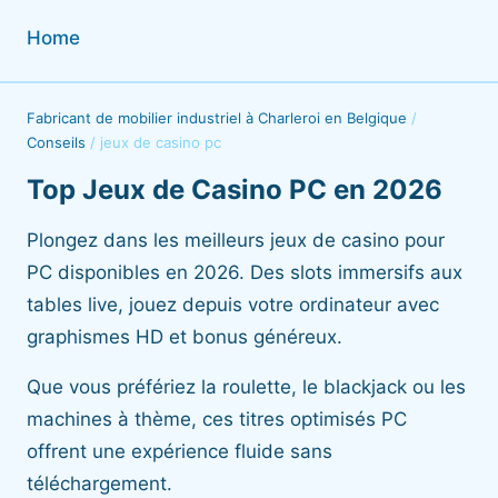
Home
Fabricant de mobilier industriel à Charleroi en Belgique
/
Conseils
/
jeux de casino pc
Top Jeux de Casino PC en 2026
Plongez dans les meilleurs jeux de casino pour
PC disponibles en 2026. Des slots immersifs aux
tables live, jouez depuis votre ordinateur avec
graphismes HD et bonus généreux.
Que vous préfériez la roulette, le blackjack ou les
machines à thème, ces titres optimisés PC
offrent une expérience fluide sans
téléchargement.