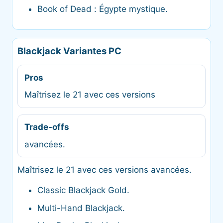
Book of Dead : Égypte mystique.
Blackjack Variantes PC
Pros
Maîtrisez le 21 avec ces versions
Trade-offs
avancées.
Maîtrisez le 21 avec ces versions avancées.
Classic Blackjack Gold.
Multi-Hand Blackjack.