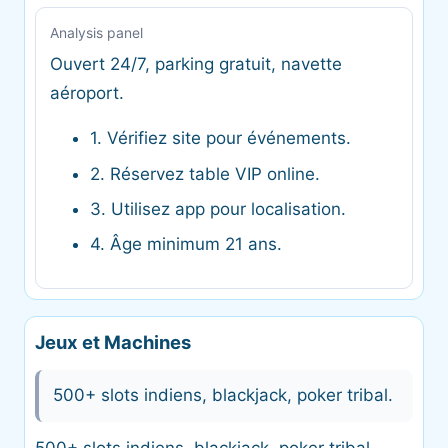
Analysis panel
Ouvert 24/7, parking gratuit, navette
aéroport.
1. Vérifiez site pour événements.
2. Réservez table VIP online.
3. Utilisez app pour localisation.
4. Âge minimum 21 ans.
Jeux et Machines
500+ slots indiens, blackjack, poker tribal.