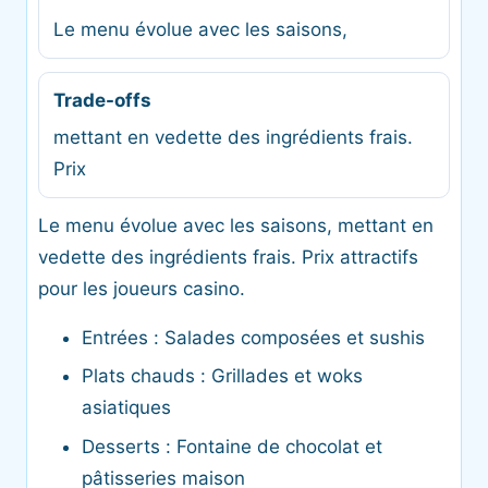
Le menu évolue avec les saisons,
Trade-offs
mettant en vedette des ingrédients frais.
Prix
Le menu évolue avec les saisons, mettant en
vedette des ingrédients frais. Prix attractifs
pour les joueurs casino.
Entrées : Salades composées et sushis
Plats chauds : Grillades et woks
asiatiques
Desserts : Fontaine de chocolat et
pâtisseries maison