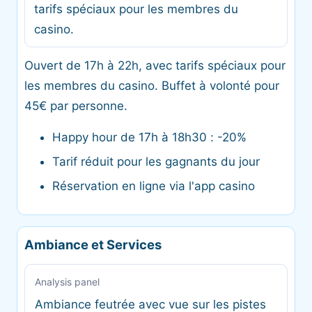
tarifs spéciaux pour les membres du
casino.
Ouvert de 17h à 22h, avec tarifs spéciaux pour
les membres du casino. Buffet à volonté pour
45€ par personne.
Happy hour de 17h à 18h30 : -20%
Tarif réduit pour les gagnants du jour
Réservation en ligne via l'app casino
Ambiance et Services
Analysis panel
Ambiance feutrée avec vue sur les pistes