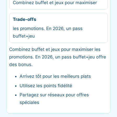
Combinez buffet et jeux pour maximiser
Trade-offs
les promotions. En 2026, un pass
buffet+jeu
Combinez buffet et jeux pour maximiser les
promotions. En 2026, un pass buffet+jeu offre
des bonus.
Arrivez tôt pour les meilleurs plats
Utilisez les points fidélité
Partagez sur réseaux pour offres
spéciales