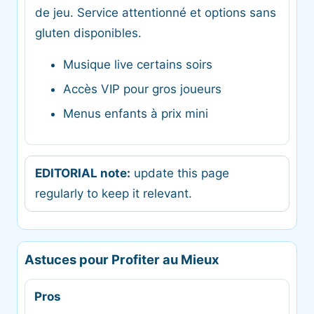
de jeu. Service attentionné et options sans
gluten disponibles.
Musique live certains soirs
Accès VIP pour gros joueurs
Menus enfants à prix mini
EDITORIAL note:
update this page
regularly to keep it relevant.
Astuces pour Profiter au Mieux
Pros