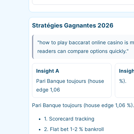
Stratégies Gagnantes 2026
"how to play baccarat online casino is 
readers can compare options quickly."
Insight A
Insig
Pari Banque toujours (house
%).
edge 1,06
Pari Banque toujours (house edge 1,06 %)
1. Scorecard tracking
2. Flat bet 1-2 % bankroll