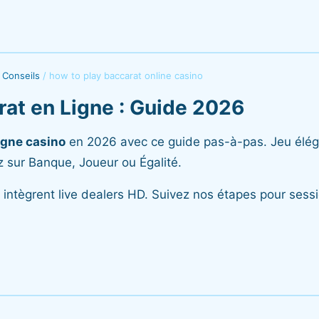
/
Conseils
/
how to play baccarat online casino
at en Ligne : Guide 2026
igne casino
en 2026 avec ce guide pas-à-pas. Jeu éléga
z sur Banque, Joueur ou Égalité.
ntègrent live dealers HD. Suivez nos étapes pour sess