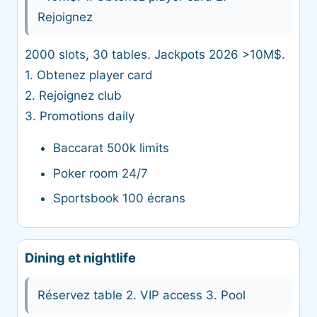
Rejoignez
2000 slots, 30 tables. Jackpots 2026 >10M$.
1. Obtenez player card
2. Rejoignez club
3. Promotions daily
Baccarat 500k limits
Poker room 24/7
Sportsbook 100 écrans
Dining et nightlife
Réservez table 2. VIP access 3. Pool