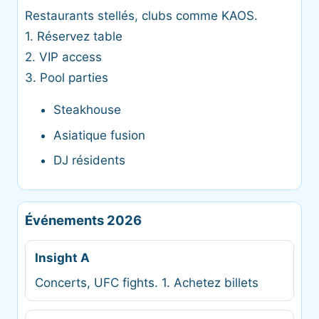
Restaurants stellés, clubs comme KAOS.
1. Réservez table
2. VIP access
3. Pool parties
Steakhouse
Asiatique fusion
DJ résidents
Événements 2026
Insight A
Concerts, UFC fights. 1. Achetez billets