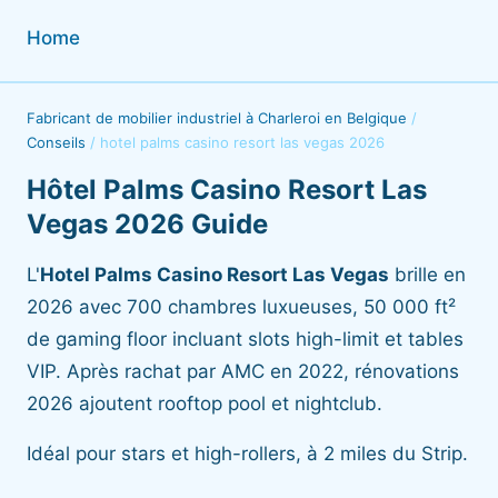
Home
Fabricant de mobilier industriel à Charleroi en Belgique
/
Conseils
/
hotel palms casino resort las vegas 2026
Hôtel Palms Casino Resort Las
Vegas 2026 Guide
L'
Hotel Palms Casino Resort Las Vegas
brille en
2026 avec 700 chambres luxueuses, 50 000 ft²
de gaming floor incluant slots high-limit et tables
VIP. Après rachat par AMC en 2022, rénovations
2026 ajoutent rooftop pool et nightclub.
Idéal pour stars et high-rollers, à 2 miles du Strip.