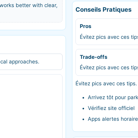
orks better with clear,
Conseils Pratiques
Pros
Évitez pics avec ces tip
Trade-offs
ical approaches.
Évitez pics avec ces tip
Évitez pics avec ces tips.
Arrivez tôt pour par
Vérifiez site officiel
Apps alertes horair