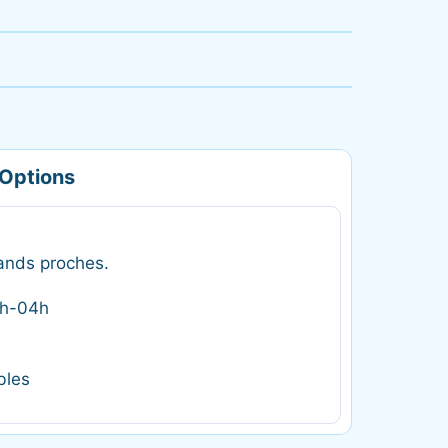
 Options
ands proches.
4h-04h
bles