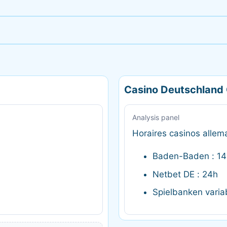
Casino Deutschland
Analysis panel
Horaires casinos allem
Baden-Baden : 1
Netbet DE : 24h
Spielbanken varia