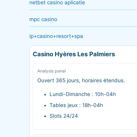
netbet casino aplicatie
mpc casino
ip+casino+resort+spa
Casino Hyères Les Palmiers
Analysis panel
Ouvert 365 jours, horaires étendus.
Lundi-Dimanche : 10h-04h
Tables jeux : 18h-04h
Slots 24/24