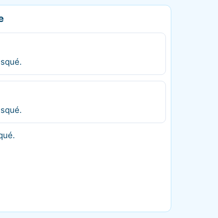
e
isqué.
isqué.
qué.