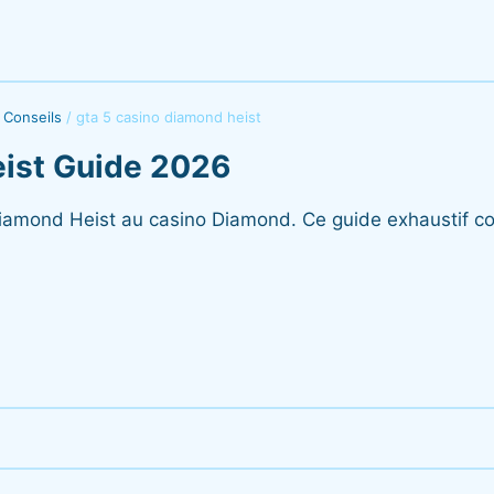
/
Conseils
/
gta 5 casino diamond heist
ist Guide 2026
Diamond Heist au casino Diamond. Ce guide exhaustif cou