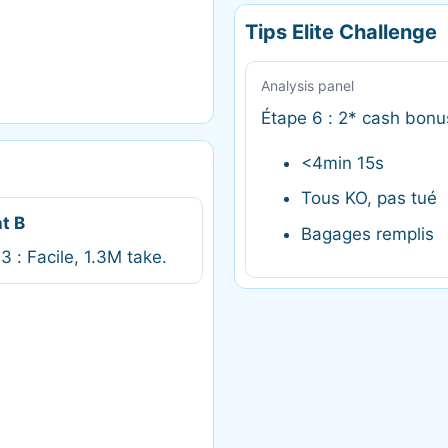
Tips Elite Challenge
Analysis panel
Étape 6 : 2* cash bonu
<4min 15s
Tous KO, pas tué
ht B
Bagages remplis
3 : Facile, 1.3M take.