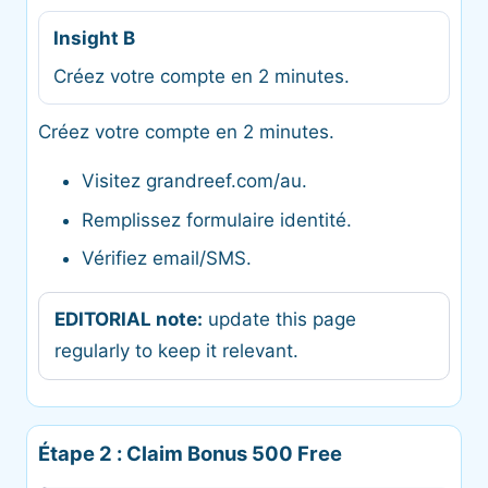
Insight B
Créez votre compte en 2 minutes.
Créez votre compte en 2 minutes.
Visitez grandreef.com/au.
Remplissez formulaire identité.
Vérifiez email/SMS.
EDITORIAL note:
update this page
regularly to keep it relevant.
Étape 2 : Claim Bonus 500 Free