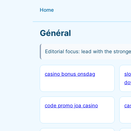
Home
Général
Editorial focus: lead with the strong
casino bonus onsdag
sl
do
code promo joa casino
ca