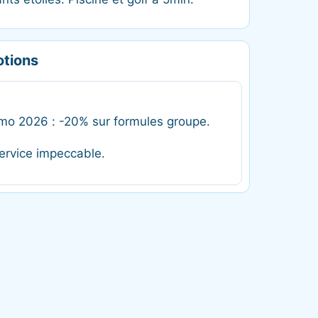
otions
omo 2026 : -20% sur formules groupe.
service impeccable.