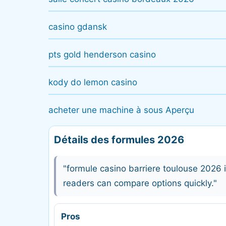
casino gdansk
pts gold henderson casino
kody do lemon casino
acheter une machine à sous Aperçu
Détails des formules 2026
"formule casino barriere toulouse 2026
readers can compare options quickly."
Pros