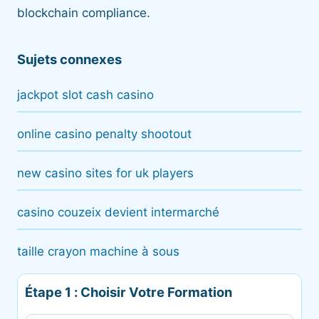
blockchain compliance.
Sujets connexes
jackpot slot cash casino
online casino penalty shootout
new casino sites for uk players
casino couzeix devient intermarché
taille crayon machine à sous
Étape 1 : Choisir Votre Formation