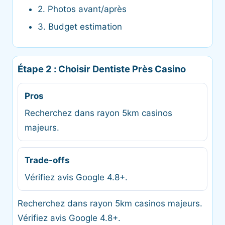
2. Photos avant/après
3. Budget estimation
Étape 2 : Choisir Dentiste Près Casino
Pros
Recherchez dans rayon 5km casinos
majeurs.
Trade-offs
Vérifiez avis Google 4.8+.
Recherchez dans rayon 5km casinos majeurs.
Vérifiez avis Google 4.8+.