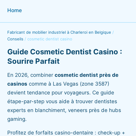
Home
Fabricant de mobilier industriel à Charleroi en Belgique
/
Conseils
/
cosmetic dentist casino
Guide Cosmetic Dentist Casino :
Sourire Parfait
En 2026, combiner
cosmetic dentist près de
casinos
comme à Las Vegas (zone 3587)
devient tendance pour voyageurs. Ce guide
étape-par-step vous aide à trouver dentistes
experts en blanchiment, veneers près de hubs
gaming.
Profitez de forfaits casino-dentaire : check-up +