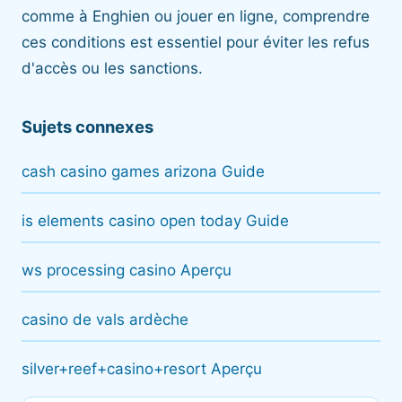
comme à Enghien ou jouer en ligne, comprendre
ces conditions est essentiel pour éviter les refus
d'accès ou les sanctions.
Sujets connexes
cash casino games arizona Guide
is elements casino open today Guide
ws processing casino Aperçu
casino de vals ardèche
silver+reef+casino+resort Aperçu