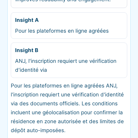
Insight A
Pour les plateformes en ligne agréées
Insight B
ANJ, l'inscription requiert une vérification
d'identité via
Pour les plateformes en ligne agréées ANJ,
l'inscription requiert une vérification d'identité
via des documents officiels. Les conditions
incluent une géolocalisation pour confirmer la
résidence en zone autorisée et des limites de
dépôt auto-imposées.