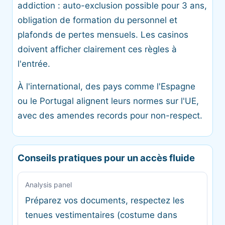
addiction : auto-exclusion possible pour 3 ans,
obligation de formation du personnel et
plafonds de pertes mensuels. Les casinos
doivent afficher clairement ces règles à
l'entrée.
À l'international, des pays comme l'Espagne
ou le Portugal alignent leurs normes sur l'UE,
avec des amendes records pour non-respect.
Conseils pratiques pour un accès fluide
Analysis panel
Préparez vos documents, respectez les
tenues vestimentaires (costume dans