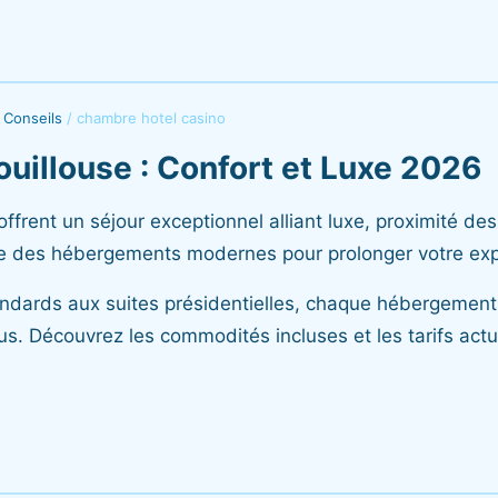
/
Conseils
/
chambre hotel casino
uillouse : Confort et Luxe 2026
ffrent un séjour exceptionnel alliant luxe, proximité de
se des hébergements modernes pour prolonger votre exp
dards aux suites présidentielles, chaque hébergement 
s. Découvrez les commodités incluses et les tarifs actu