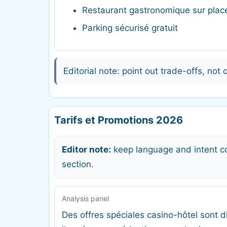
Restaurant gastronomique sur plac
Parking sécurisé gratuit
Editorial note: point out trade-offs, not 
Tarifs et Promotions 2026
Editor note:
keep language and intent co
section.
Analysis panel
Des offres spéciales casino-hôtel sont d