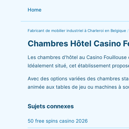
Home
Fabricant de mobilier industriel à Charleroi en Belgique
Chambres Hôtel Casino Fo
Les chambres d'hôtel au Casino Fouillouse o
Idéalement situé, cet établissement propo
Avec des options variées des chambres stan
animée aux tables de jeu ou machines à sou
Sujets connexes
50 free spins casino 2026