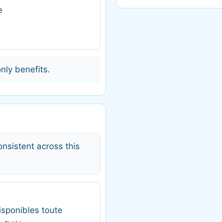
e
only benefits.
nsistent across this
isponibles toute