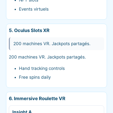
NFT slots
Events virtuels
5. Oculus Slots XR
200 machines VR. Jackpots partagés.
200 machines VR. Jackpots partagés.
Hand tracking controls
Free spins daily
6. Immersive Roulette VR
Insight A