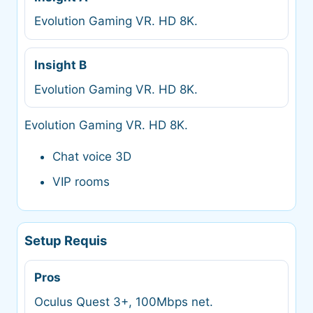
Evolution Gaming VR. HD 8K.
Insight B
Evolution Gaming VR. HD 8K.
Evolution Gaming VR. HD 8K.
Chat voice 3D
VIP rooms
Setup Requis
Pros
Oculus Quest 3+, 100Mbps net.