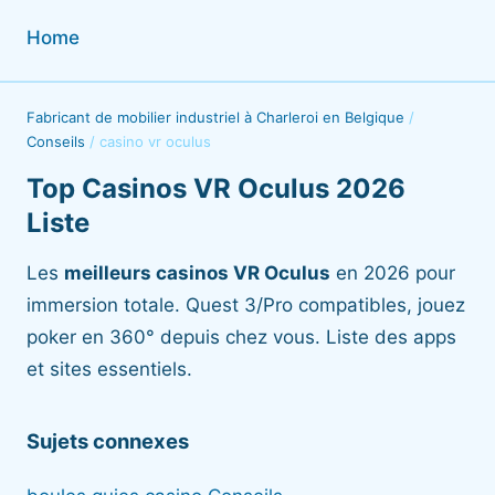
Home
Fabricant de mobilier industriel à Charleroi en Belgique
/
Conseils
/
casino vr oculus
Top Casinos VR Oculus 2026
Liste
Les
meilleurs casinos VR Oculus
en 2026 pour
immersion totale. Quest 3/Pro compatibles, jouez
poker en 360° depuis chez vous. Liste des apps
et sites essentiels.
Sujets connexes