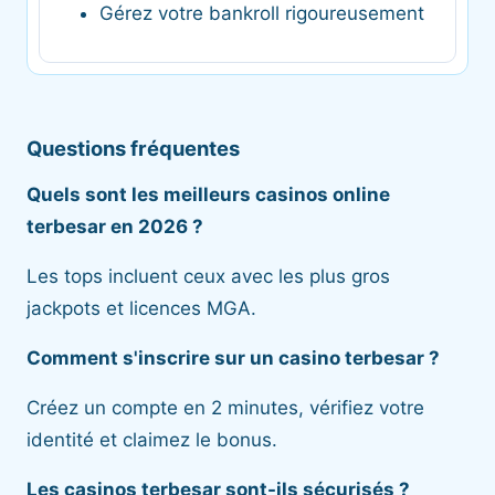
Gérez votre bankroll rigoureusement
Questions fréquentes
Quels sont les meilleurs casinos online
terbesar en 2026 ?
Les tops incluent ceux avec les plus gros
jackpots et licences MGA.
Comment s'inscrire sur un casino terbesar ?
Créez un compte en 2 minutes, vérifiez votre
identité et claimez le bonus.
Les casinos terbesar sont-ils sécurisés ?