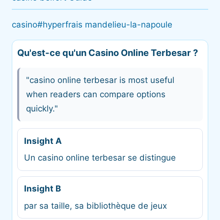
casino#hyperfrais mandelieu-la-napoule
Qu'est-ce qu'un Casino Online Terbesar ?
"casino online terbesar is most useful
when readers can compare options
quickly."
Insight A
Un casino online terbesar se distingue
Insight B
par sa taille, sa bibliothèque de jeux