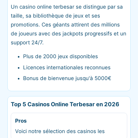
Un casino online terbesar se distingue par sa
taille, sa bibliothèque de jeux et ses
promotions. Ces géants attirent des millions
de joueurs avec des jackpots progressifs et un
support 24/7.
Plus de 2000 jeux disponibles
Licences internationales reconnues
Bonus de bienvenue jusqu'à 5000€
Top 5 Casinos Online Terbesar en 2026
Pros
Voici notre sélection des casinos les