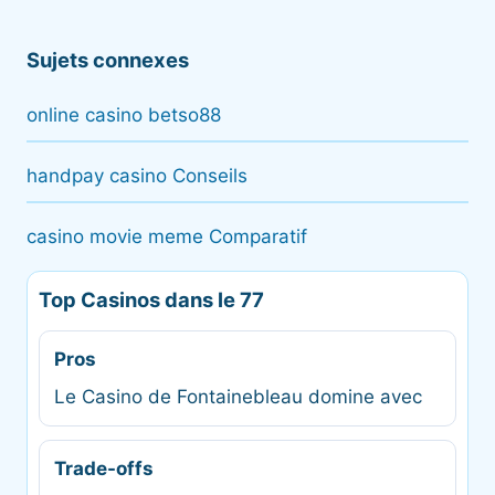
Sujets connexes
online casino betso88
handpay casino Conseils
casino movie meme Comparatif
Top Casinos dans le 77
Pros
Le Casino de Fontainebleau domine avec
Trade-offs