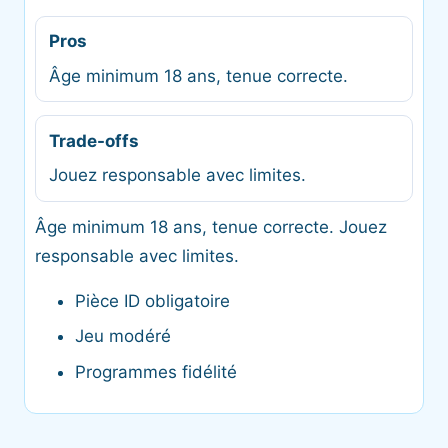
Pros
Âge minimum 18 ans, tenue correcte.
Trade-offs
Jouez responsable avec limites.
Âge minimum 18 ans, tenue correcte. Jouez
responsable avec limites.
Pièce ID obligatoire
Jeu modéré
Programmes fidélité