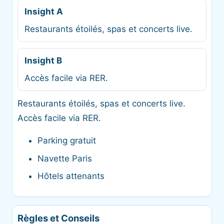
Insight A
Restaurants étoilés, spas et concerts live.
Insight B
Accès facile via RER.
Restaurants étoilés, spas et concerts live.
Accès facile via RER.
Parking gratuit
Navette Paris
Hôtels attenants
Règles et Conseils