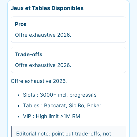
Jeux et Tables Disponibles
Pros
Offre exhaustive 2026.
Trade-offs
Offre exhaustive 2026.
Offre exhaustive 2026.
Slots : 3000+ incl. progressifs
Tables : Baccarat, Sic Bo, Poker
VIP : High limit >1M RM
Editorial note: point out trade-offs, not