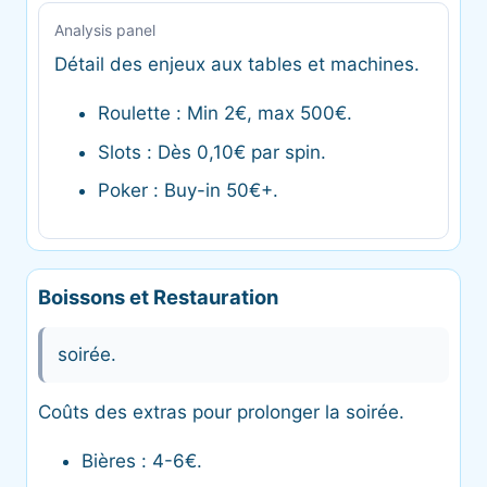
Analysis panel
Détail des enjeux aux tables et machines.
Roulette : Min 2€, max 500€.
Slots : Dès 0,10€ par spin.
Poker : Buy-in 50€+.
Boissons et Restauration
soirée.
Coûts des extras pour prolonger la soirée.
Bières : 4-6€.