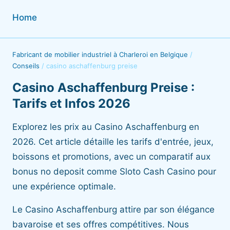
Home
Fabricant de mobilier industriel à Charleroi en Belgique
/
Conseils
/
casino aschaffenburg preise
Casino Aschaffenburg Preise :
Tarifs et Infos 2026
Explorez les prix au Casino Aschaffenburg en
2026. Cet article détaille les tarifs d'entrée, jeux,
boissons et promotions, avec un comparatif aux
bonus no deposit comme Sloto Cash Casino pour
une expérience optimale.
Le Casino Aschaffenburg attire par son élégance
bavaroise et ses offres compétitives. Nous