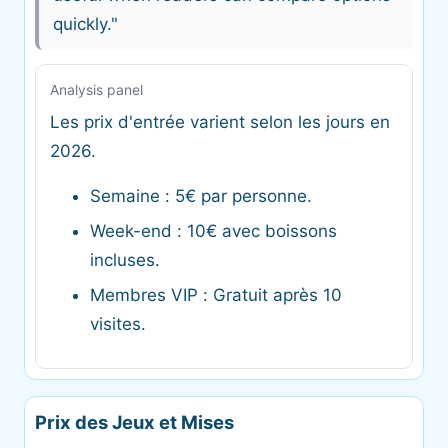
quickly."
Analysis panel
Les prix d'entrée varient selon les jours en
2026.
Semaine : 5€ par personne.
Week-end : 10€ avec boissons
incluses.
Membres VIP : Gratuit après 10
visites.
Prix des Jeux et Mises