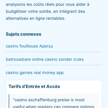
analysons les coûts réels pour vous aider à
budgétiser votre soirée, en intégrant des
alternatives en ligne rentables.
Sujets connexes
casino fouillouse Aperçu
betrouwbare online casino zonder cruks
casino games real money app
Tarifs d'Entrée et Accès
"casino aschaffenburg preise is most
useful when readers can compare options