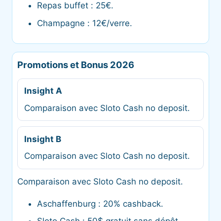
Repas buffet : 25€.
Champagne : 12€/verre.
Promotions et Bonus 2026
Insight A
Comparaison avec Sloto Cash no deposit.
Insight B
Comparaison avec Sloto Cash no deposit.
Comparaison avec Sloto Cash no deposit.
Aschaffenburg : 20% cashback.