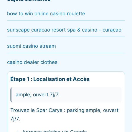
how to win online casino roulette
sunscape curacao resort spa & casino - curacao
suomi casino stream
casino dealer clothes
Étape 1 : Localisation et Accès
ample, ouvert 7j/7.
Trouvez le Spar Carye : parking ample, ouvert
7j/7.