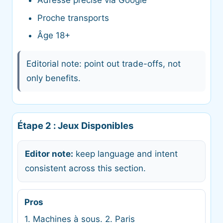
Adresse précise via Google
Proche transports
Âge 18+
Editorial note: point out trade-offs, not
only benefits.
Étape 2 : Jeux Disponibles
Editor note:
keep language and intent
consistent across this section.
Pros
1. Machines à sous. 2. Paris