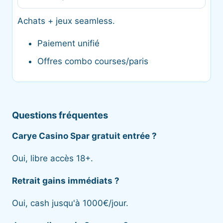
Achats + jeux seamless.
Paiement unifié
Offres combo courses/paris
Questions fréquentes
Carye Casino Spar gratuit entrée ?
Oui, libre accès 18+.
Retrait gains immédiats ?
Oui, cash jusqu'à 1000€/jour.