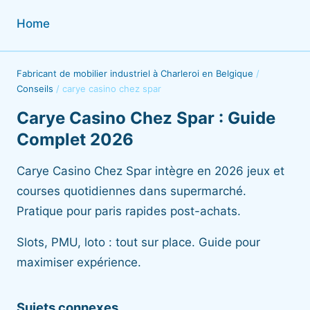
Home
Fabricant de mobilier industriel à Charleroi en Belgique
/
Conseils
/
carye casino chez spar
Carye Casino Chez Spar : Guide
Complet 2026
Carye Casino Chez Spar intègre en 2026 jeux et
courses quotidiennes dans supermarché.
Pratique pour paris rapides post-achats.
Slots, PMU, loto : tout sur place. Guide pour
maximiser expérience.
Sujets connexes