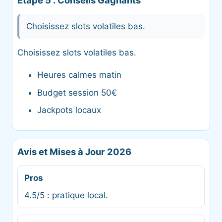
Étape 5 : Conseils Gagnants
Choisissez slots volatiles bas.
Choisissez slots volatiles bas.
Heures calmes matin
Budget session 50€
Jackpots locaux
Avis et Mises à Jour 2026
Pros
4.5/5 : pratique local.