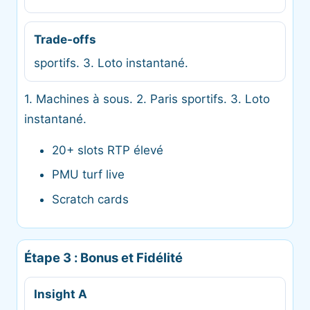
Trade-offs
sportifs. 3. Loto instantané.
1. Machines à sous. 2. Paris sportifs. 3. Loto
instantané.
20+ slots RTP élevé
PMU turf live
Scratch cards
Étape 3 : Bonus et Fidélité
Insight A