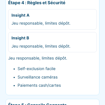
Étape 4 : Règles et Sécurité
Insight A
Jeu responsable, limites dépôt.
Insight B
Jeu responsable, limites dépôt.
Jeu responsable, limites dépôt.
Self-exclusion facile
Surveillance caméras
Paiements cash/cartes