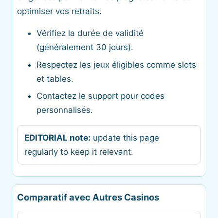
optimiser vos retraits.
Vérifiez la durée de validité
(généralement 30 jours).
Respectez les jeux éligibles comme slots
et tables.
Contactez le support pour codes
personnalisés.
EDITORIAL note:
update this page
regularly to keep it relevant.
Comparatif avec Autres Casinos