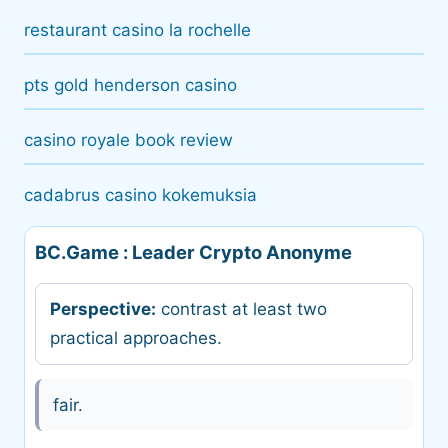
restaurant casino la rochelle
pts gold henderson casino
casino royale book review
cadabrus casino kokemuksia
BC.Game : Leader Crypto Anonyme
Perspective:
contrast at least two
practical approaches.
fair.