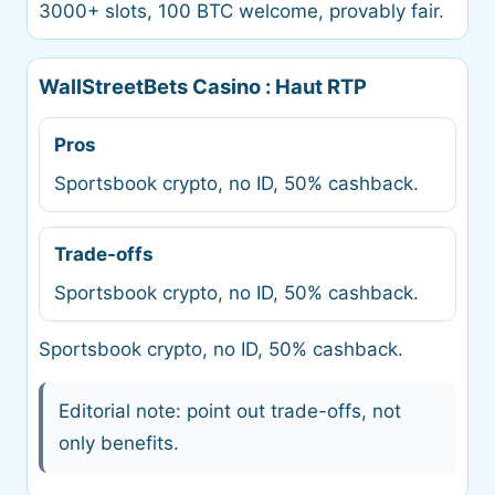
3000+ slots, 100 BTC welcome, provably fair.
WallStreetBets Casino : Haut RTP
Pros
Sportsbook crypto, no ID, 50% cashback.
Trade-offs
Sportsbook crypto, no ID, 50% cashback.
Sportsbook crypto, no ID, 50% cashback.
Editorial note: point out trade-offs, not
only benefits.