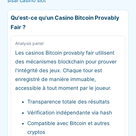
sisal casino slot
Qu'est-ce qu'un Casino Bitcoin Provably
Fair ?
Analysis panel
Les casinos Bitcoin provably fair utilisent
des mécanismes blockchain pour prouver
l'intégrité des jeux. Chaque tour est
enregistré de manière immuable,
accessible à tout moment par le joueur.
Transparence totale des résultats
Vérification indépendante via hash
Compatible avec Bitcoin et autres
cryptos