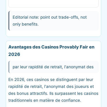
Editorial note: point out trade-offs, not
only benefits.
Avantages des Casinos Provably Fair en
2026
par leur rapidité de retrait, l'anonymat des
En 2026, ces casinos se distinguent par leur
rapidité de retrait, l'anonymat des joueurs et
des bonus attractifs. Ils surpassent les casinos
traditionnels en matière de confiance.