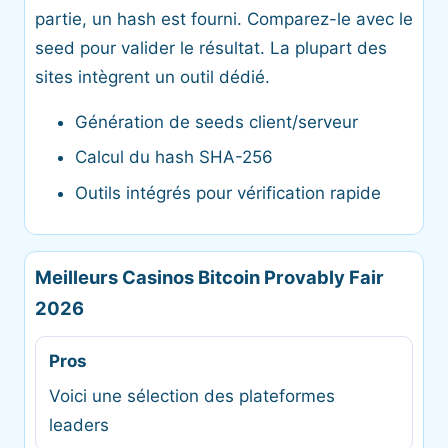
partie, un hash est fourni. Comparez-le avec le
seed pour valider le résultat. La plupart des
sites intègrent un outil dédié.
Génération de seeds client/serveur
Calcul du hash SHA-256
Outils intégrés pour vérification rapide
Meilleurs Casinos Bitcoin Provably Fair
2026
Pros
Voici une sélection des plateformes
leaders