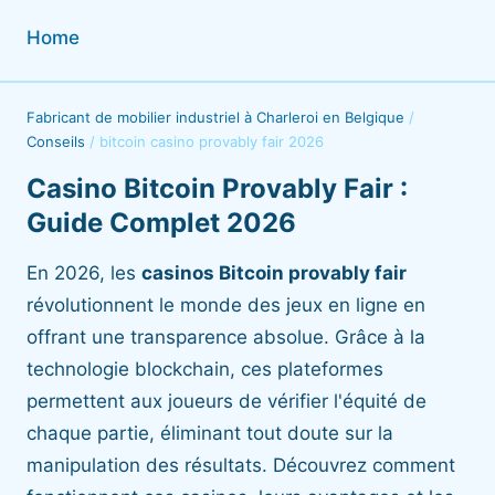
Home
Fabricant de mobilier industriel à Charleroi en Belgique
/
Conseils
/
bitcoin casino provably fair 2026
Casino Bitcoin Provably Fair :
Guide Complet 2026
En 2026, les
casinos Bitcoin provably fair
révolutionnent le monde des jeux en ligne en
offrant une transparence absolue. Grâce à la
technologie blockchain, ces plateformes
permettent aux joueurs de vérifier l'équité de
chaque partie, éliminant tout doute sur la
manipulation des résultats. Découvrez comment