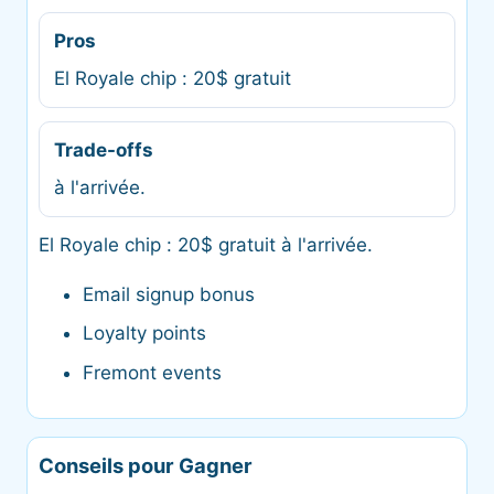
Pros
El Royale chip : 20$ gratuit
Trade-offs
à l'arrivée.
El Royale chip : 20$ gratuit à l'arrivée.
Email signup bonus
Loyalty points
Fremont events
Conseils pour Gagner