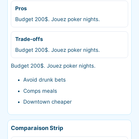
Pros
Budget 200$. Jouez poker nights.
Trade-offs
Budget 200$. Jouez poker nights.
Budget 200$. Jouez poker nights.
Avoid drunk bets
Comps meals
Downtown cheaper
Comparaison Strip