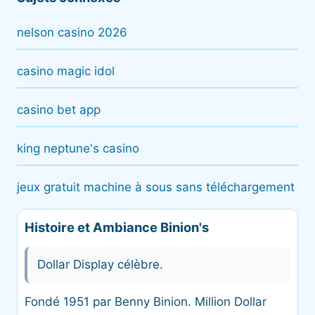
nelson casino 2026
casino magic idol
casino bet app
king neptune's casino
jeux gratuit machine à sous sans téléchargement
Histoire et Ambiance Binion's
Dollar Display célèbre.
Fondé 1951 par Benny Binion. Million Dollar