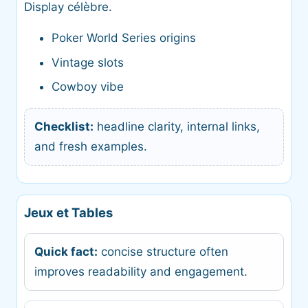
Display célèbre.
Poker World Series origins
Vintage slots
Cowboy vibe
Checklist:
headline clarity, internal links,
and fresh examples.
Jeux et Tables
Quick fact:
concise structure often
improves readability and engagement.