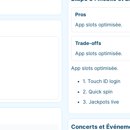
Pros
App slots optimisée.
Trade-offs
App slots optimisée.
App slots optimisée.
1. Touch ID login
2. Quick spin
3. Jackpots live
Concerts et Événem