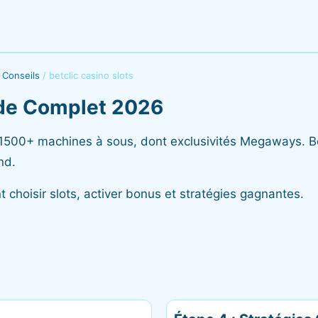
/
Conseils
/
betclic casino slots
uide Complet 2026
1500+ machines à sous, dont exclusivités Megaways. Bo
nd.
choisir slots, activer bonus et stratégies gagnantes.