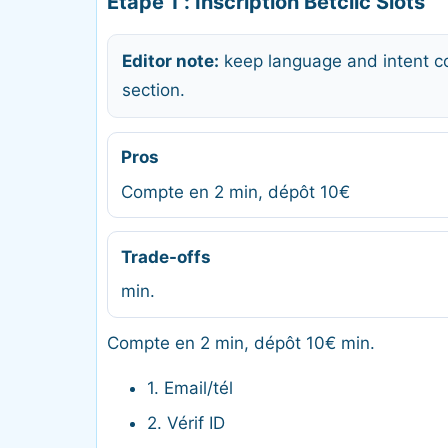
Étape 1 : Inscription Betclic Slots
Editor note:
keep language and intent co
section.
Pros
Compte en 2 min, dépôt 10€
Trade-offs
min.
Compte en 2 min, dépôt 10€ min.
1. Email/tél
2. Vérif ID