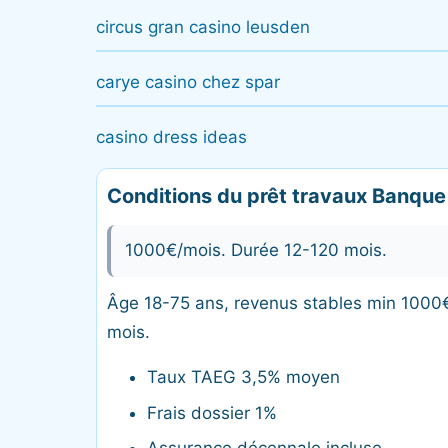
circus gran casino leusden
carye casino chez spar
casino dress ideas
Conditions du prêt travaux Banque
1000€/mois. Durée 12-120 mois.
Âge 18-75 ans, revenus stables min 1000
mois.
Taux TAEG 3,5% moyen
Frais dossier 1%