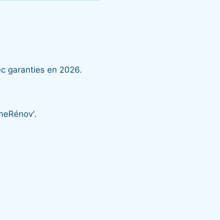
c garanties en 2026.
meRénov'.