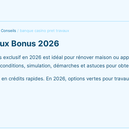
/
Conseils
/
banque casino pret travaux
aux Bonus 2026
exclusif en 2026 est idéal pour rénover maison ou appa
lle conditions, simulation, démarches et astuces pour ob
e en crédits rapides. En 2026, options vertes pour tra