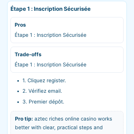
Étape 1 : Inscription Sécurisée
Pros
Étape 1 : Inscription Sécurisée
Trade-offs
Étape 1 : Inscription Sécurisée
1. Cliquez register.
2. Vérifiez email.
3. Premier dépôt.
Pro tip:
aztec riches online casino works
better with clear, practical steps and