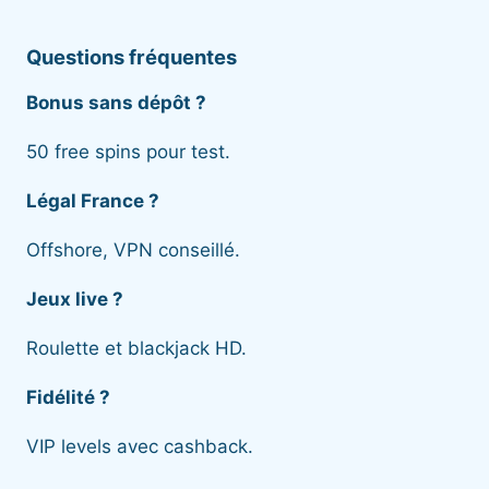
Questions fréquentes
Bonus sans dépôt ?
50 free spins pour test.
Légal France ?
Offshore, VPN conseillé.
Jeux live ?
Roulette et blackjack HD.
Fidélité ?
VIP levels avec cashback.