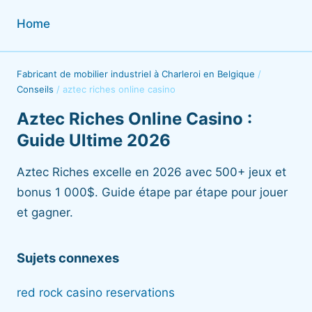
Home
Fabricant de mobilier industriel à Charleroi en Belgique
/
Conseils
/
aztec riches online casino
Aztec Riches Online Casino :
Guide Ultime 2026
Aztec Riches excelle en 2026 avec 500+ jeux et
bonus 1 000$. Guide étape par étape pour jouer
et gagner.
Sujets connexes
red rock casino reservations