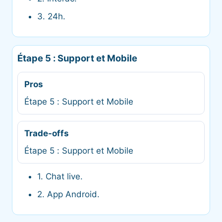
3. 24h.
Étape 5 : Support et Mobile
Pros
Étape 5 : Support et Mobile
Trade-offs
Étape 5 : Support et Mobile
1. Chat live.
2. App Android.