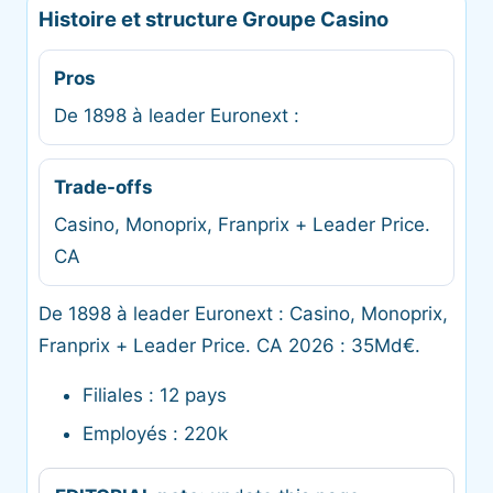
Histoire et structure Groupe Casino
Pros
De 1898 à leader Euronext :
Trade-offs
Casino, Monoprix, Franprix + Leader Price.
CA
De 1898 à leader Euronext : Casino, Monoprix,
Franprix + Leader Price. CA 2026 : 35Md€.
Filiales : 12 pays
Employés : 220k